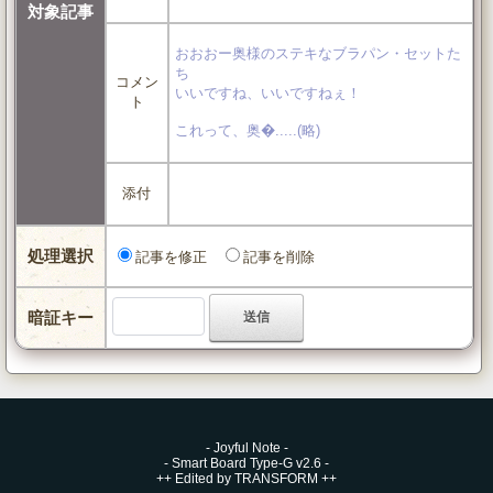
対象記事
おおおー奥様のステキなブラパン・セットた
ち
コメン
いいですね、いいですねぇ！
ト
これって、奥�.....(略)
添付
処理選択
記事を修正
記事を削除
暗証キー
-
Joyful Note
-
-
Smart Board Type-G v2.6
-
++
Edited by TRANSFORM
++