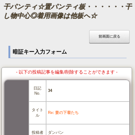
干パンティ☆置パンティ板・・・・・・干
し物中心◎着用画像は他板へ☆
暗証キー入力フォーム
- 以下の投稿記事を編集/削除することができます -
日記
34
No.
タイト
Re: 妻の下着たち
ル
ダンパン
投稿者