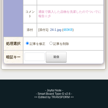
コメン
通販で購入した品物を洗濯したのでついでに
ト
報告☆彡
[添付1]:
24-1.jpg
(
483KB
)
添付
処理選択
記事を修正
記事を削除
暗証キー
-
Joyful Note
-
-
Smart Board Type-G v2.6
-
++
Edited by TRANSFORM
++