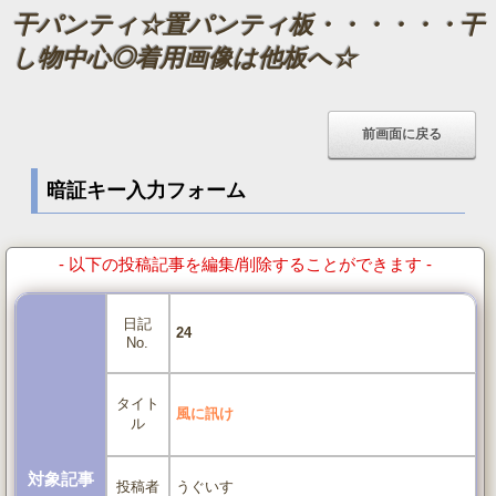
干パンティ☆置パンティ板・・・・・・干
し物中心◎着用画像は他板へ☆
暗証キー入力フォーム
- 以下の投稿記事を編集/削除することができます -
日記
24
No.
タイト
風に訊け
ル
対象記事
うぐいす
投稿者