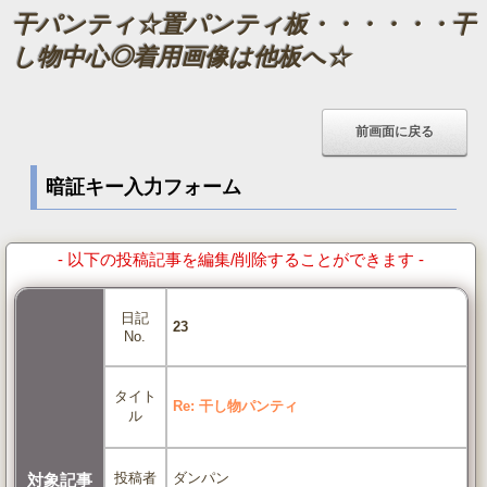
干パンティ☆置パンティ板・・・・・・干
し物中心◎着用画像は他板へ☆
暗証キー入力フォーム
- 以下の投稿記事を編集/削除することができます -
日記
23
No.
タイト
Re: 干し物パンティ
ル
ダンパン
投稿者
対象記事