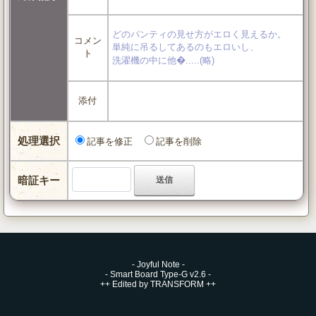
どのパンティの見せ方がエロく見えるか。
コメン
単純に吊るしてあるのもエロいし、
ト
洗濯機の中に他�.....(略)
添付
処理選択
記事を修正
記事を削除
暗証キー
-
Joyful Note
-
-
Smart Board Type-G v2.6
-
++
Edited by TRANSFORM
++