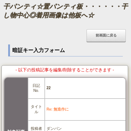
干パンティ☆置パンティ板・・・・・・干
し物中心◎着用画像は他板へ☆
暗証キー入力フォーム
- 以下の投稿記事を編集/削除することができます -
日記
22
No.
タイト
Re: 無造作に
ル
ダンパン
投稿者