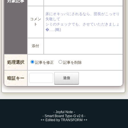
対象記事
床にオキッパにされるなら、団長がこっそり
コメン
失敬して
ト
シミのチェックでも、させていただきましょ
�.....(略)
添付
処理選択
記事を修正
記事を削除
暗証キー
-
Joyful Note
-
-
Smart Board Type-G v2.6
-
++
Edited by TRANSFORM
++