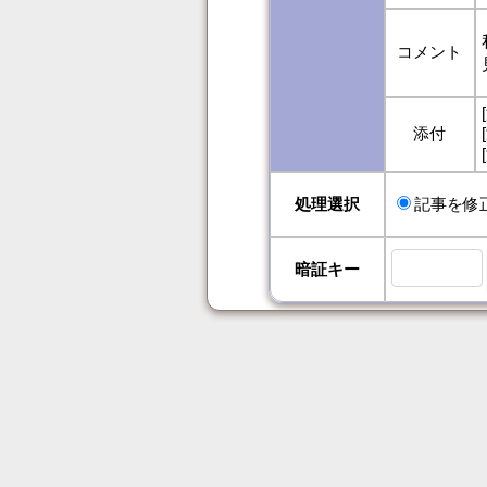
コメント
添付
処理選択
記事を
暗証キー