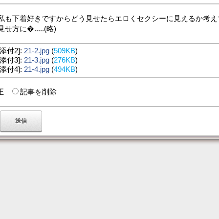
私も下着好きですからどう見せたらエロくセクシーに見えるか考え
見せ方に�.....(略)
[添付2]:
21-2.jpg
(
509KB
)
[添付3]:
21-3.jpg
(
276KB
)
[添付4]:
21-4.jpg
(
494KB
)
修正
記事を削除