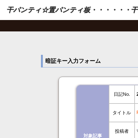
干パンティ☆置パンティ板・・・・・・干
暗証キー入力フォーム
日記No.
タイトル
投稿者
対象記事