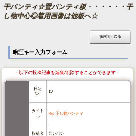
干パンティ☆置パンティ板・・・・・・干
し物中心◎着用画像は他板へ☆
暗証キー入力フォーム
- 以下の投稿記事を編集/削除することができます -
日記
19
No.
タイト
Re: 干し物パンティ
ル
ダンパン
投稿者