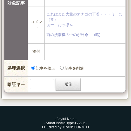
対象記事
これはまた大量のオナゴの下着・・・うーむ
（笑）
コメン
あー おっほん
ト
前の洗濯機の中のが外�.....(略)
添付
処理選択
記事を修正
記事を削除
暗証キー
-
Joyful Note
-
-
Smart Board Type-G v2.6
-
++
Edited by TRANSFORM
++