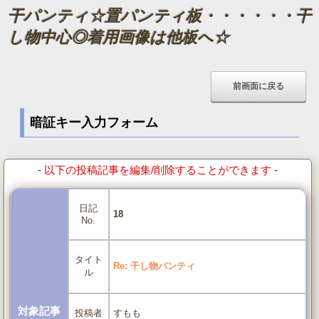
干パンティ☆置パンティ板・・・・・・干
し物中心◎着用画像は他板へ☆
暗証キー入力フォーム
- 以下の投稿記事を編集/削除することができます -
日記
18
No.
タイト
Re: 干し物パンティ
ル
対象記事
すもも
投稿者