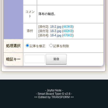
コメン
薄布の魅惑。
ト
[添付2]:
18-2.jpg
(
463KB
)
添付
[添付3]:
18-3.jpg
(
492KB
)
[添付4]:
18-4.jpg
(
476KB
)
処理選択
記事を修正
記事を削除
暗証キー
-
Joyful Note
-
-
Smart Board Type-G v2.6
-
++
Edited by TRANSFORM
++