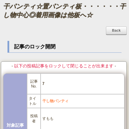
干パンティ☆置パンティ板・・・・・・干
し物中心◎着用画像は他板へ☆
Back
記事のロック開閉
-
以下の投稿記事をロックして閉じることが出来ます
-
記事
7
No.
タイ
干し物パンティ
トル
投稿
すもも
者
対象記事