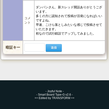
ダンパンさん、新スレッド開設ありがとうござ
います。
多くの方に認知されて投稿が活発になればいい
コメ
ですよね。
ント
早速、こけら落としみたいな感じで投稿させて
いただきます。
初なので試行錯誤でアップしてみました。
暗証キー
-
Joyful Note
-
-
Smart Board Type-G v2.6
-
++
Edited by TRANSFORM
++