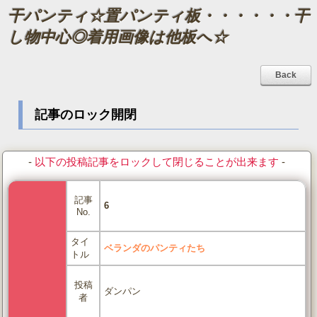
干パンティ☆置パンティ板・・・・・・干
し物中心◎着用画像は他板へ☆
Back
記事のロック開閉
-
以下の投稿記事をロックして閉じることが出来ます
-
記事
6
No.
タイ
ベランダのパンティたち
トル
投稿
ダンパン
者