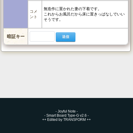
無造作に置かれた妻の下着です。
コメ
これからお風呂だから床に置きっぱなしでいい
ント
そうです。
暗証キー
-
Joyful Note
-
-
Smart Board Type-G v2.6
-
++
Edited by TRANSFORM
++