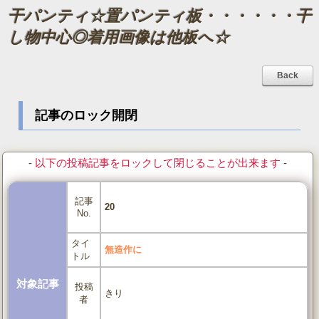
干パンティ☆置パンティ板・・・・・・干
し物中心◎着用画像は他板へ☆
Back
記事のロック開閉
-
以下の投稿記事をロックして閉じることが出来ます
-
記事
20
No.
タイ
無造作に
トル
対象記事
投稿
きり
者