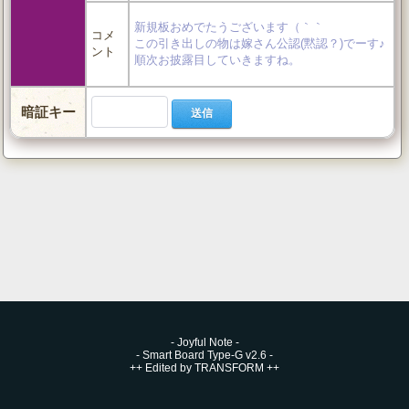
新規板おめでたうございます（｀｀
コメ
この引き出しの物は嫁さん公認(黙認？)でーす♪
ント
順次お披露目していきますね。
暗証キー
-
Joyful Note
-
-
Smart Board Type-G v2.6
-
++
Edited by TRANSFORM
++