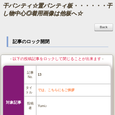
干パンティ☆置パンティ板・・・・・・干
し物中心◎着用画像は他板へ☆
Back
記事のロック開閉
-
以下の投稿記事をロックして閉じることが出来ます
-
記事
13
No.
タイ
では、こちらにもご挨拶
トル
対象記事
投稿
Yumi♪
者