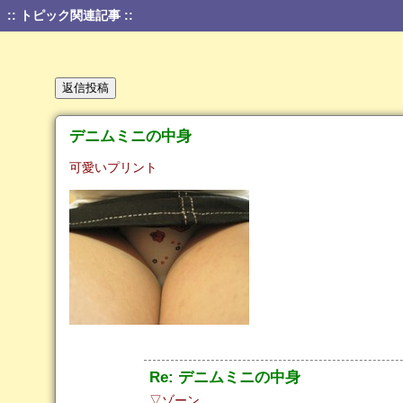
:: トピック関連記事 ::
デニムミニの中身
可愛いプリント
Re: デニムミニの中身
▽ゾーン