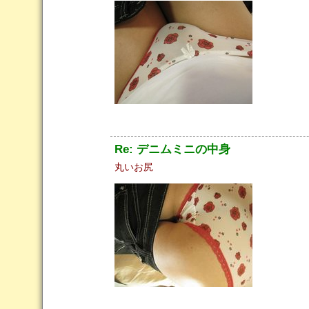
Re: デニムミニの中身
丸いお尻