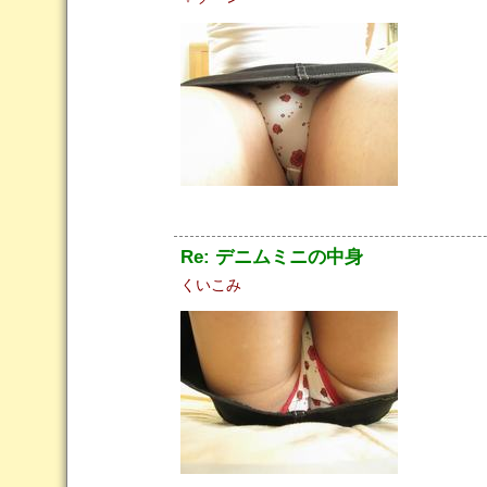
Re: デニムミニの中身
くいこみ