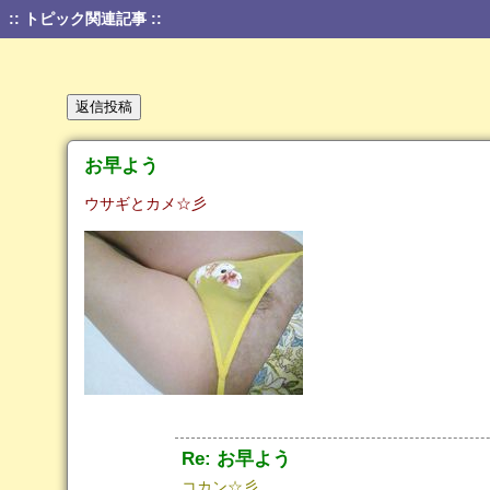
:: トピック関連記事 ::
お早よう
ウサギとカメ☆彡
Re: お早よう
コカン☆彡