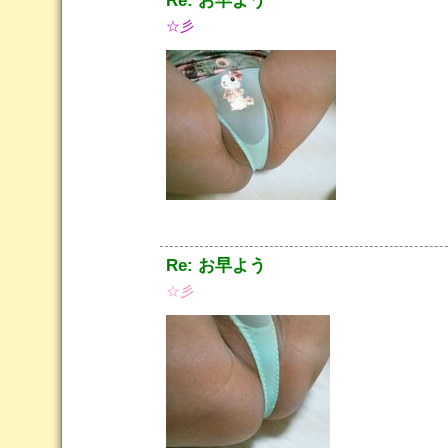
☆彡
Re: お早よう
☆彡