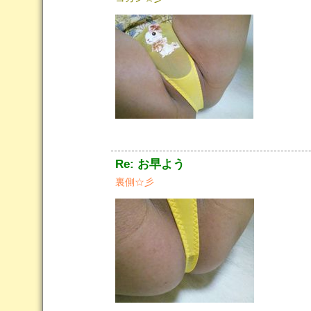
Re: お早よう
裏側☆彡