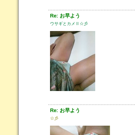
Re: お早よう
ウサギとカメⅡ☆彡
Re: お早よう
☆彡