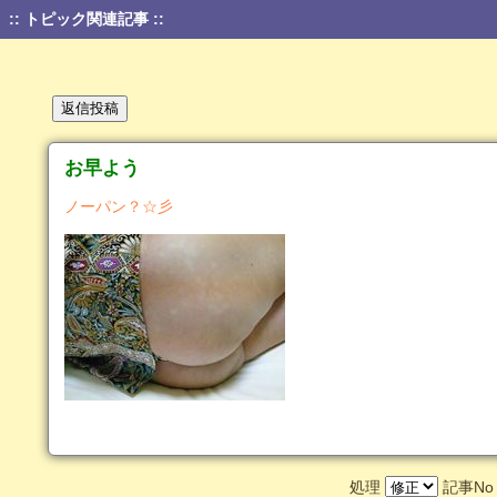
:: トピック関連記事 ::
お早よう
ノーパン？☆彡
処理
記事N