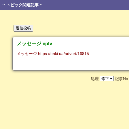
:: トピック関連記事 ::
メッセージ eplv
メッセージ https://enki.ua/advert/16815
処理
記事N