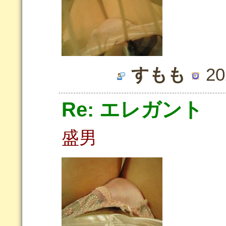
すもも
20
Re: エレガント
盛男