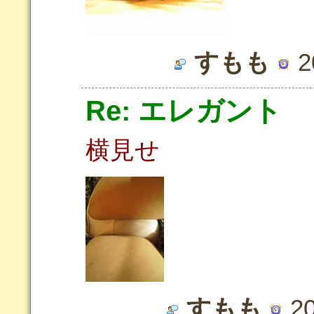
すもも
2
Re: エレガント
横見せ
すもも
20