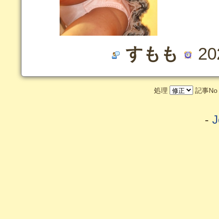
すもも
20
処理
記事N
-
J