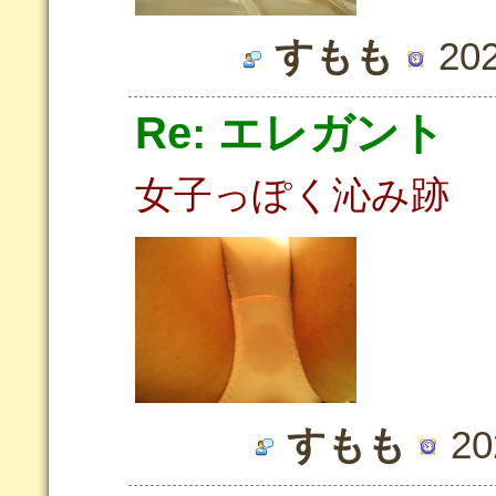
すもも
202
Re: エレガント
女子っぽく沁み跡
すもも
20