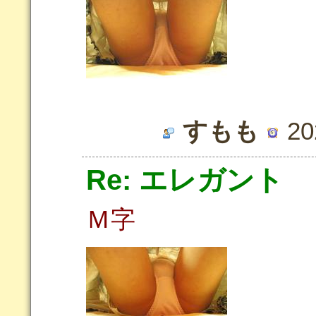
すもも
20
Re: エレガント
Ｍ字