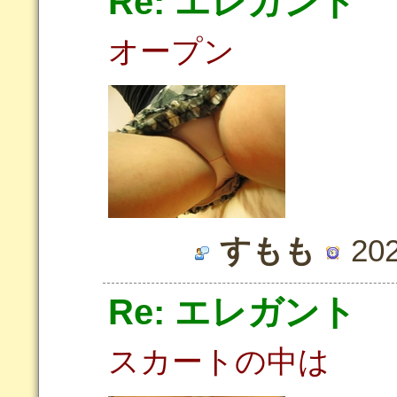
Re: エレガント
オープン
すもも
202
Re: エレガント
スカートの中は