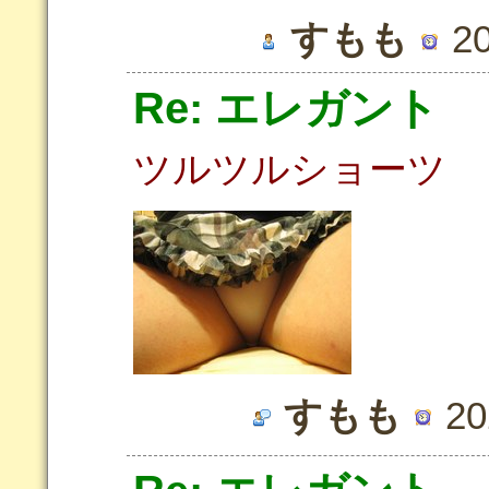
すもも
20
Re: エレガント
ツルツルショーツ
すもも
20