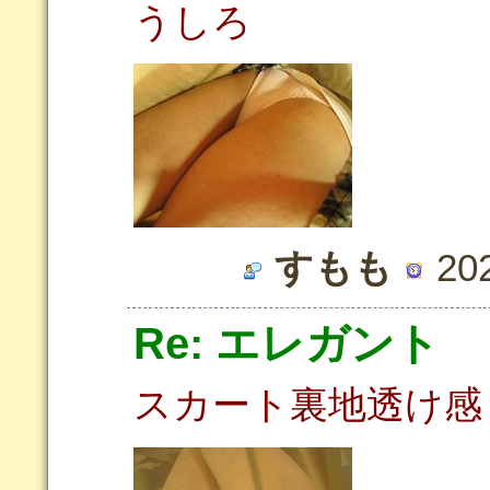
うしろ
すもも
202
Re: エレガント
スカート裏地透け感