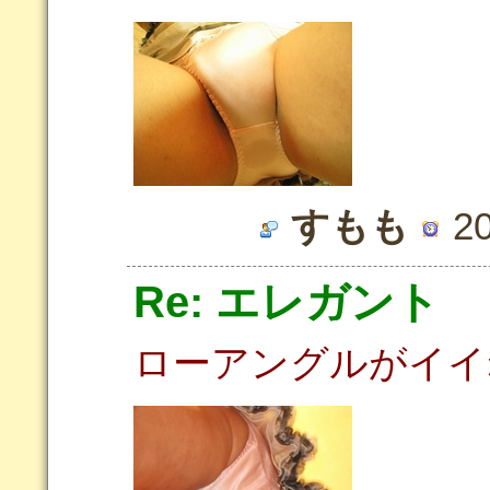
すもも
20
Re: エレガント
ローアングルがイイ