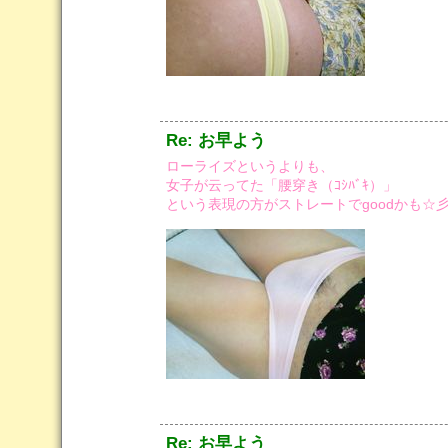
Re: お早よう
ローライズというよりも、
女子が云ってた「腰穿き（ｺｼﾊﾞｷ）」
という表現の方がストレートでgoodかも☆
Re: お早よう