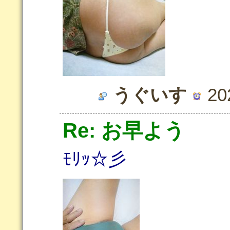
うぐいす
202
Re: お早よう
ﾓﾘｯ☆彡