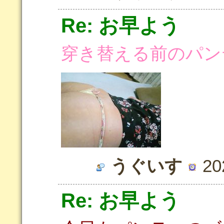
Re: お早よう
穿き替える前のパン
うぐいす
202
Re: お早よう