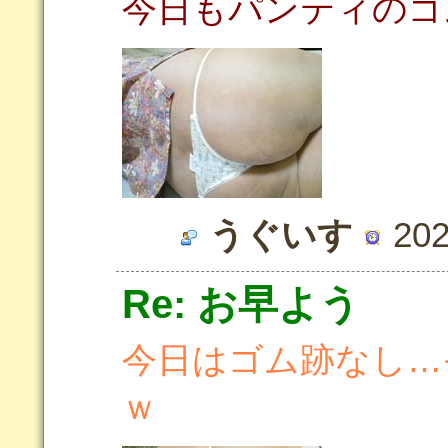
今日もパンティのゴ
うぐいす
202
Re: お早よう
今日はゴム跡なし…
ｗ