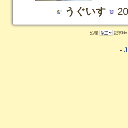
うぐいす
20
処理
記事N
-
J