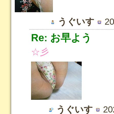
うぐいす
20
Re: お早よう
☆彡
うぐいす
202