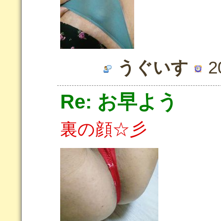
うぐいす
20
Re: お早よう
裏の顔☆彡