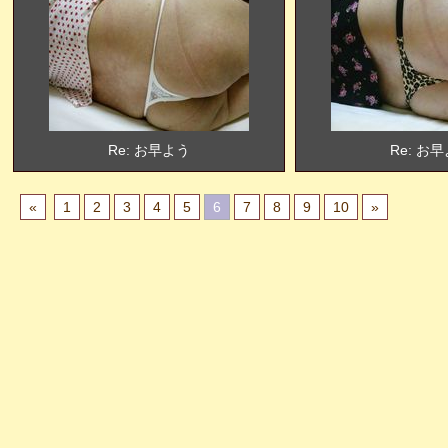
Re: お早よう
Re: お
«
1
2
3
4
5
6
7
8
9
10
»