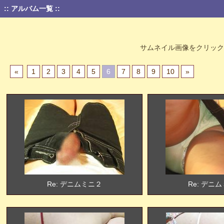
:: アルバム一覧 ::
サムネイル画像をクリック
«
1
2
3
4
5
6
7
8
9
10
»
Re: デニムミニ２
Re: デニ