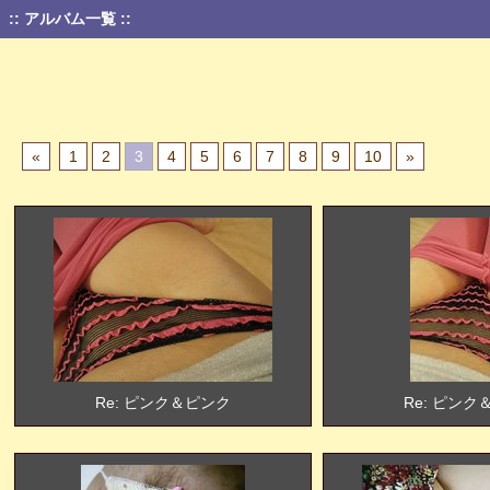
:: アルバム一覧 ::
«
1
2
3
4
5
6
7
8
9
10
»
Re: ピンク＆ピンク
Re: ピンク