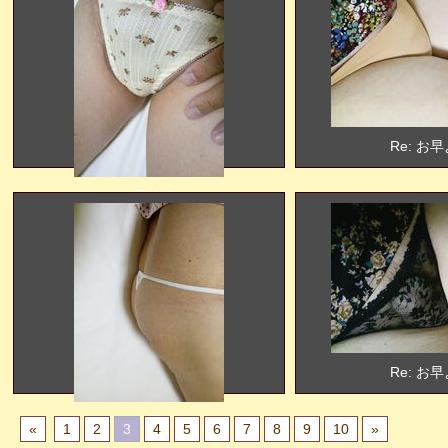
Re: お
お早よう
Re: お
Re: お早よう
«
1
2
3
4
5
6
7
8
9
10
»