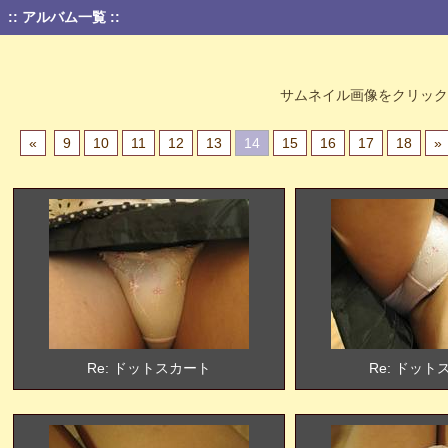
:: アルバム一覧 ::
サムネイル画像をクリック
«
9
10
11
12
13
14
15
16
17
18
»
Re: ドットスカート
Re: ドット