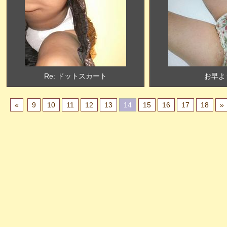
Re: ドットスカート
お早よ
«
9
10
11
12
13
14
15
16
17
18
»